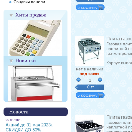
Сэндвич панели
Хиты продаж
Плита газо
Газовая плит
наплитной п
газ-контрол
Новинки
Корпус выпо
нет в наличии
под заказ
1
0 тг.
Новости
Плита газо
25.05.2023
Газовая пли
Акция! до 31 мая 2023г.
наплитной п
СКИДКИ ДО 50%
регулируемы