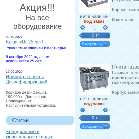
Акция!!!
Корпус выпол
На все
нет в наличии
В комплект
под заказ
оборудование
1
0 тг.
08.10.2021
Kalugin&K 25 лет!
Уважаемые клиенты и партнеры!
9 октября 2021 года нам
исполняется 25 лет!
Плита газо
16.09.2020
Газовая пли
Новинка. Тоннель
наплитной п
Дезинфицирующий.
газ-контрол
Корпус выпо
Коридор дезинфекции.
190 000 тг. Договорная.
нет в наличии
Поликарбонат.
под заказ
Распылительная установка,
1
0 тг.
Статьи
Холодильные и
морозильные склады: