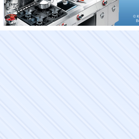
© K
В