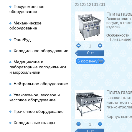
2312312131231
Посудомоечное
оборудование
Плита газо
Газовая плита
Механическое
посуде, а так
изделий.
оборудование
Особенности:
ФастФуд
Плита имеет тр
1
Холодильное оборудование
0 тг.
Медицинские и
лабораторные холодильники
и морозильники
Нейтральное оборудование
Плита газо
Упаковочное, весовое и
Газовая пли
кассовое оборудование
наплитной п
газ-контрол
Прачечное оборудование
Корпус выпо
Холодильные склады
1
0 тг.