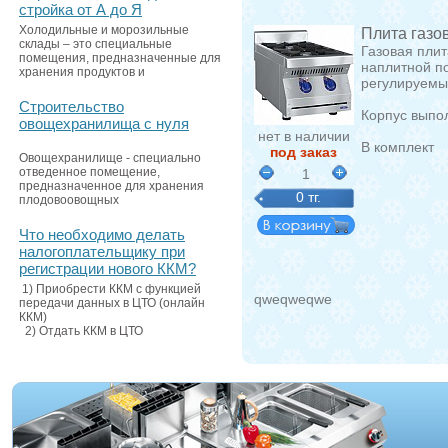
стройка от А до Я
Холодильные и морозильные
Плита газо
склады – это специальные
Газовая пли
помещения, предназначенные для
наплитной п
хранения продуктов и
регулируемы
Строительство
Корпус выпол
овощехранилища с нуля
нет в наличии
В комплект
под заказ
Овощехранилище - специально
отведенное помещение,
1
предназначенное для хранения
0 тг.
плодовоовощных
Что необходимо делать
налогоплательщику при
регистрации нового ККМ?
1) Приобрести ККМ с функцией
qweqweqwe
передачи данных в ЦТО (онлайн
ККМ)
2) Отдать ККМ в ЦТО