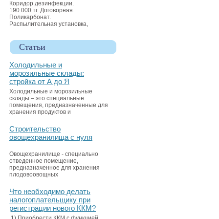
Коридор дезинфекции.
190 000 тг. Договорная.
Поликарбонат.
Распылительная установка,
Статьи
Холодильные и
морозильные склады:
стройка от А до Я
Холодильные и морозильные
склады – это специальные
помещения, предназначенные для
хранения продуктов и
Строительство
овощехранилища с нуля
Овощехранилище - специально
отведенное помещение,
предназначенное для хранения
плодовоовощных
Что необходимо делать
налогоплательщику при
регистрации нового ККМ?
1) Приобрести ККМ с функцией