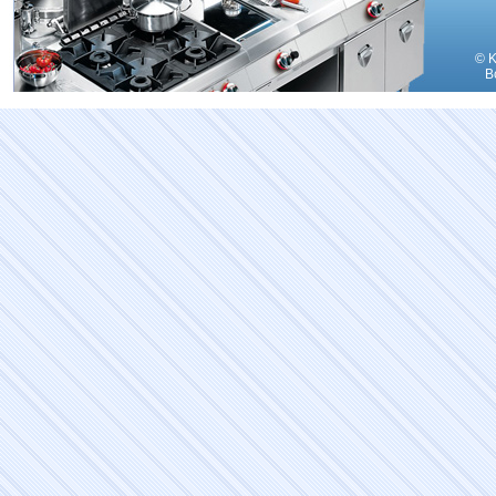
© K
В