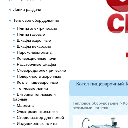
Линии раздачи
Тепловое оборудование
Плиты электрические
Плиты газовые
Шкафы жарочные
Шкафы пекарские
Пароконвектоматы
Конвекционные печи
Расстоечные шкафы
Сковороды электрические
Поверхности жарочные
Котлы пищеварочные
Котел пищеварочный К
Тепловые линии
Витрины тепловые и
барные
Тепловое оборудование
>
Ко
Мармиты
режимами нагрева
Электрокипятильники
Стерилизатор для ножей
Индукционные плиты