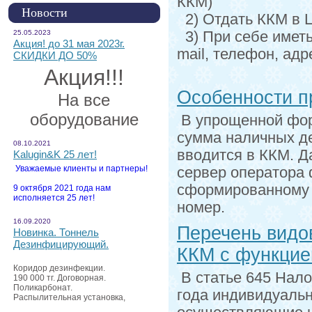
ККМ)
Новости
2) Отдать ККМ в 
25.05.2023
3) При себе иметь
Акция! до 31 мая 2023г.
mail, телефон, адр
СКИДКИ ДО 50%
Акция!!!
Особенности п
На все
оборудование
В упрощенной фор
сумма наличных де
08.10.2021
вводится в ККМ. Д
Kalugin&K 25 лет!
Уважаемые клиенты и партнеры!
сервер оператора 
сформированному 
9 октября 2021 года нам
исполняется 25 лет!
номер.
16.09.2020
Перечень видо
Новинка. Тоннель
Дезинфицирующий.
ККМ с функцие
Коридор дезинфекции.
В статье 645 Нало
190 000 тг. Договорная.
Поликарбонат.
года индивидуаль
Распылительная установка,