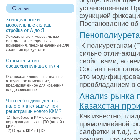
осуществляющие н
установленные Пр
Статьи
функцией фиксаци
Холодильные и
Постановление об
морозильные склады:
стройка от А до Я
Пенополиурета
Холодильные и морозильные
склады – это специальные
К полиуретанам (П
помещения, предназначенные для
хранения продуктов и
сильно отличающих
свойствами, но н
Строительство
овощехранилища с нуля
Состав пенополиизо
это модифицирова
Овощехранилище - специально
отведенное помещение,
преобладанием в 
предназначенное для хранения
плодовоовощных
Анализ рынка 
Что необходимо делать
Казахстан про
налогоплательщику при
регистрации нового ККМ?
Как известно, гла
1) Приобрести ККМ с функцией
передачи данных в ЦТО (онлайн
прямолинейной фор
ККМ)
салфетки и т.д.),
2) Отдать ККМ в ЦТО
помнить, что махр