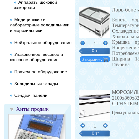
Аппараты шоковой
заморозки
Ларь-бонет
Медицинские и
Бонета моро
лабораторные холодильники
Температурн
и морозильники
Охлаждение 
Холодильный
Крышка пр
Нейтральное оборудование
1
Напряжение
0 тг.
Потребляема
Упаковочное, весовое и
Ширина 18
кассовое оборудование
Глубина
Прачечное оборудование
Холодильные склады
МОРОЗИЛЬ
Сэндвич панели
2100х860х8
С ГНУТЫМ
Хиты продаж
Цены уточнять
1
0 тг.