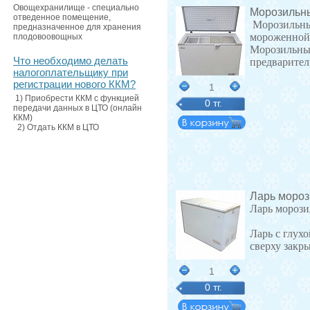
Овощехранилище - специально
Морозильны
отведенное помещение,
Морозильные
предназначенное для хранения
мороженной
плодовоовощных
Морозильные
Что необходимо делать
предварите
налогоплательщику при
регистрации нового ККМ?
1
1) Приобрести ККМ с функцией
0 тг.
передачи данных в ЦТО (онлайн
ККМ)
2) Отдать ККМ в ЦТО
Ларь мороз
Ларь мороз
Ларь с глух
сверху зак
1
0 тг.