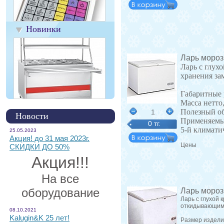
Новинки
Ларь моро
Ларь с глух
хранения з
Габаритные 
Масса нетто,
Полезный об
1
Новости
Применяемый
0 тг.
5-й климати
25.05.2023
Акция! до 31 мая 2023г.
Цены
СКИДКИ ДО 50%
Акция!!!
На все
оборудование
Ларь мороз
Ларь с глухой
откидывающими
08.10.2021
Kalugin&K 25 лет!
Размер издели