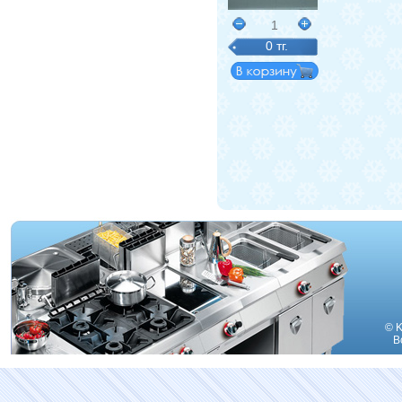
1
0 тг.
© K
В