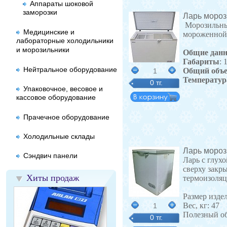
Аппараты шоковой
заморозки
Ларь мороз
Морозильные
Медицинские и
мороженной
лабораторные холодильники
и морозильники
Общие дан
Габариты
:
Нейтральное оборудование
Общий объ
1
Температур
0 тг.
Упаковочное, весовое и
кассовое оборудование
Прачечное оборудование
Холодильные склады
Ларь мороз
Сэндвич панели
Ларь с глух
сверху зак
Хиты продаж
термоизоляц
Размер изде
Вес, кг: 47
1
Полезный об
0 тг.