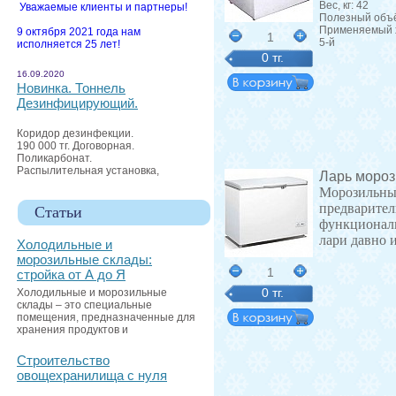
Вес, кг: 42
Уважаемые клиенты и партнеры!
Полезный объё
Применяемый х
9 октября 2021 года нам
1
5-й
исполняется 25 лет!
0 тг.
16.09.2020
Новинка. Тоннель
Дезинфицирующий.
Коридор дезинфекции.
190 000 тг. Договорная.
Поликарбонат.
Распылительная установка,
Ларь мороз
Морозильные
предварител
Статьи
функциональ
лари давно и
Холодильные и
морозильные склады:
1
стройка от А до Я
0 тг.
Холодильные и морозильные
склады – это специальные
помещения, предназначенные для
хранения продуктов и
Строительство
овощехранилища с нуля