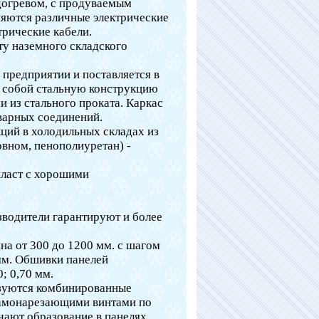
догревом, с продуваемым
няются различные электрические
трические кабели.
ту наземного складского
 предприятии и поставляется в
т собой стальную конструкцию
и из стального проката. Каркас
варных соединений.
ций в холодильных складах из
вном, пенополиуретан) -
пласт с хорошими
зводители гарантируют и более
на от 300 до 1200 мм. с шагом
0 мм. Обшивки панелей
; 0,70 мм.
ьзуются комбинированные
 самонарезающими винтами по
ючают образование в панелях