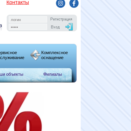
Контакты
рвисное
Комплексное
служивание
оснащение
ши объекты
Филиалы