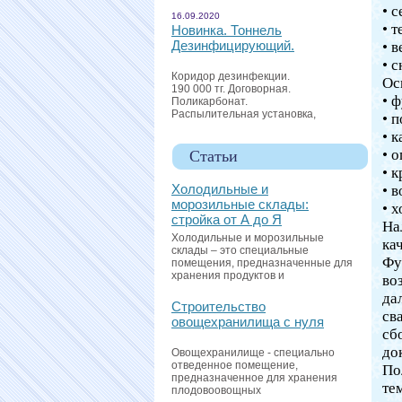
• 
16.09.2020
• 
Новинка. Тоннель
Дезинфицирующий.
• 
• 
Коридор дезинфекции.
Ос
190 000 тг. Договорная.
• 
Поликарбонат.
Распылительная установка,
• 
• к
• 
Статьи
• к
Холодильные и
• 
морозильные склады:
• 
стройка от А до Я
На
Холодильные и морозильные
ка
склады – это специальные
Фу
помещения, предназначенные для
хранения продуктов и
во
да
Строительство
св
овощехранилища с нуля
сб
до
Овощехранилище - специально
отведенное помещение,
По
предназначенное для хранения
те
плодовоовощных