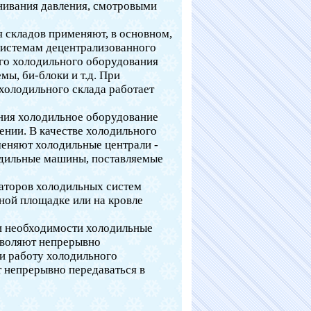
нивания давления, смотровыми
 складов применяют, в основном,
системам децентрализованного
го холодильного оборудования
мы, би-блоки и т.д. При
холодильного склада работает
ния холодильное оборудование
нии. В качестве холодильного
еняют холодильные централи -
одильные машины, поставляемые
саторов холодильных систем
ой площадке или на кровле
и необходимости холодильные
зволяют непрерывно
и работу холодильного
 непрерывно передаваться в