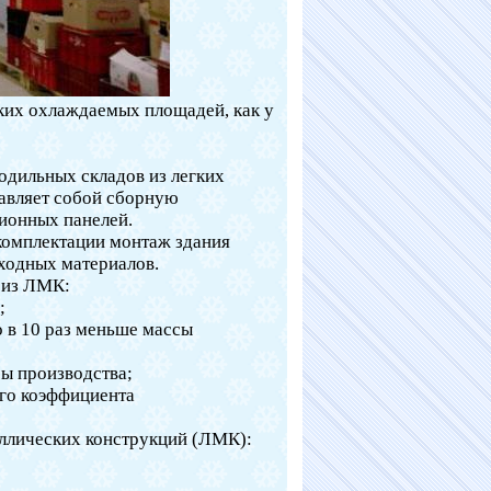
ских охлаждаемых площадей, как у
одильных складов из легких
авляет собой сборную
ционных панелей.
комплектации монтаж здания
сходных материалов.
 из ЛМК:
;
 в 10 раз меньше массы
ры производства;
ого коэффициента
аллических конструкций (ЛМК):