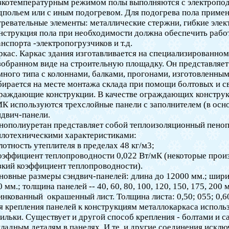
зкотемпературным режимом полы выполняются с электропо
дпольем или с иным подогревом. Для подогрева пола приме
гревательные элементы: металлические стержни, гибкие элек
нструкция пола при необходимости должна обеспечить рабо
анспорта -электропогрузчиков и т.д.
ркас. Каркас здания изготавливается на специализированном
зобранном виде на строительную площадку. Он представляе
много типа с колоннами, балками, прогонами, изготовленным
бирается на месте монтажа склада при помощи болтовых и с
раждающие конструкции. В качестве ограждающих конструк
К используются трехслойные панели с заполнителем (в осно
ндвич-панели.
нополиуретан представляет собой теплоизоляционный пено
плотехническими характеристиками:
плотность утеплителя в пределах 48 кг/м3;
коэффициент теплопроводности 0,022 Вт/мК (некоторые прои
зкий коэффициент теплопроводности).
новные размеры сэндвич-панелей: длина до 12000 мм.; шири
0 мм.; толщина панелей -- 40, 60, 80, 100, 120, 150, 175, 20
инкованный
окрашенный лист. Толщина листа: 0,50; 055; 0,60
я крепления панелей к конструкциям металлокаркаса испол
ильки. Существует и другой способ крепления - болтами и
кладным деталям в панелях. И те, и другие соединения искл