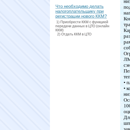
ни
Что необходимо делать
по
налогоплательщику при
на
регистрации нового ККМ?
Ко
1) Приобрести ККМ с функцией
тр
передачи данных в ЦТО (онлайн
Ка
ККМ)
2) Отдать ККМ в ЦТО
ра
ра
со
Ог
ЛМ
сэ
Пе
те
• 
• 
ни
Ос
10
оц
Дл
шп
за