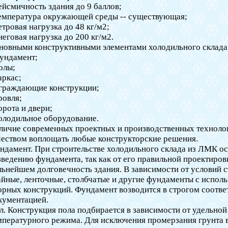
сейсмичность здания до 9 баллов;
температура окружающей среды -- существующая;
ветровая нагрузка до 48 кг/м2;
снеговая нагрузка до 200 кг/м2.
новными конструктивными элементами холодильного склада
фундамент;
полы;
аркас;
ограждающие конструкции;
ровля;
ворота и двери;
холодильное оборудование.
личие современных проектных и производственных технолог
чеством воплощать любые конструкторские решения.
ндамент. При строительстве холодильного склада из ЛМК ос
зведению фундамента, так как от его правильной проектировк
льнейшем долговечность здания. В зависимости от условий 
айные, ленточные, столбчатые и другие фундаменты с испол
орных конструкций. Фундамент возводится в строгом соотве
кументацией.
л. Конструкция пола подбирается в зависимости от удельной 
мпературного режима. Для исключения промерзания грунта в