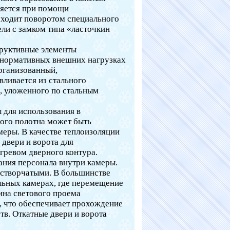
ляется при помощи
исходит поворотом специального
ли с замком типа «ласточкин
структивные элементы
 нормативных внешних нагрузках
организованный,
вливается из стального
, уложенного по стальным
 для использования в
ого полотна может быть
меры. В качестве теплоизоляции
 двери и ворота для
гревом дверного контура.
ания персонала внутри камеры.
хстворчатыми. В большинстве
льных камерах, где перемещение
ина светового проема
., что обеспечивает прохождение
тв. Откатные двери и ворота