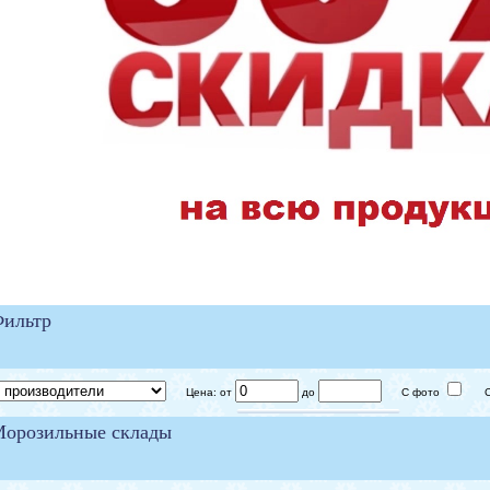
ильтр
Цена: от
до
С фото
Ск
орозильные склады