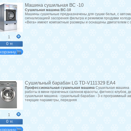
Машина сушильная ВС -10
Сушильная машина ВС-10
Машины сушильные предназначены для сушки белья, с автома
сигнализацией засорения фильтра и режимом продувки холо
«Вега» имеют компактные размеры и оснащены двигателем с 
1
0 тг.
Сушильный барабан LG TD-V111329 EА4
Профессиональная сушильная машина
Сушильная машина с
работы в мини прачечных салонов красоты, фитнесс-клубов, д
сушильная машина - сушильный барабан - 3-х программный а
текущие параметры, передняя
1
0 тг.