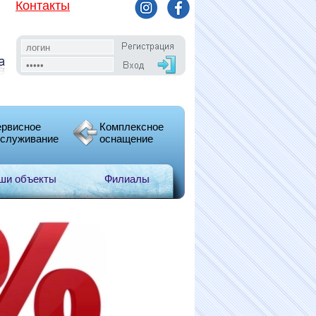
Контакты
рвисное
Комплексное
служивание
оснащение
ши объекты
Филиалы