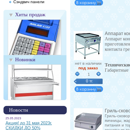
Сэндвич панели
Хиты продаж
Аппарат ко
Аппарат кон
приготовлен
контакта гр
Новинки
нет в наличии
Технически
под заказ
Габаритные 
1
0 тг.
Новости
Гриль-сков
Гриль-сково
25.05.2023
яичницы, жар
Акция! до 31 мая 2023г.
питания и т
СКИДКИ ДО 50%
защитным те