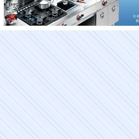
© K
В