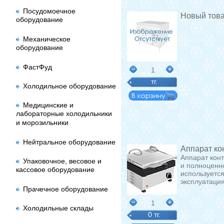
Посудомоечное
Новый тов
оборудование
Механическое
оборудование
ФастФуд
1
тг.
Холодильное оборудование
Медицинские и
лабораторные холодильники
и морозильники
Нейтральное оборудование
Аппарат ко
Аппарат конт
Упаковочное, весовое и
и полноценн
кассовое оборудование
используетс
эксплуатаци
Прачечное оборудование
1
Холодильные склады
0 тг.