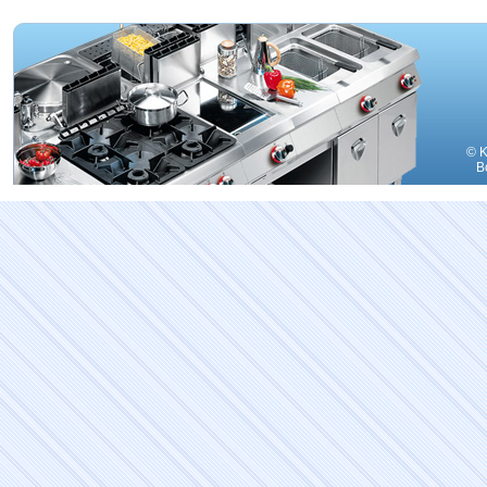
© K
В