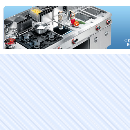
© K
В